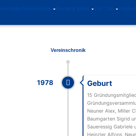
nschaften
Spielberichte
Events & Bilder
Der Club
Mitglied
Vereinschronik
1978
Geburt
15 Gründungsmitgliede
Gründungsversammlung
Neuner Alex, Miller Ch
Baumgarten Sigrid un
Saueressig Gabriele 
Heinzler Alfons, Neu