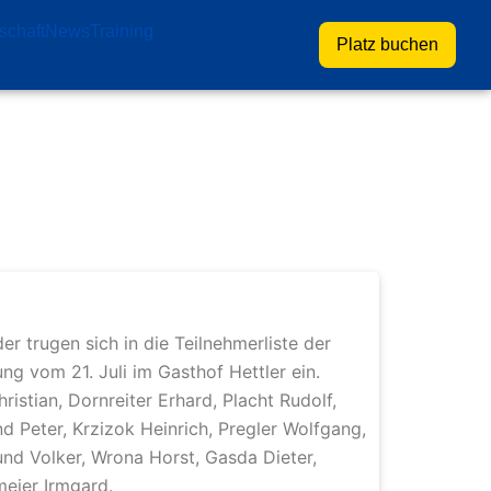
schaft
News
Training
Platz buchen
r trugen sich in die Teilnehmerliste der
 vom 21. Juli im Gasthof Hettler ein.
ristian, Dornreiter Erhard, Placht Rudolf,
d Peter, Krzizok Heinrich, Pregler Wolfgang,
und Volker, Wrona Horst, Gasda Dieter,
meier Irmgard.