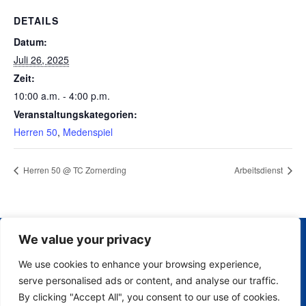
DETAILS
Datum:
Juli 26, 2025
Zeit:
10:00 a.m. - 4:00 p.m.
Veranstaltungskategorien:
Herren 50
,
Medenspiel
Herren 50 @ TC Zornerding
Arbeitsdienst
We value your privacy
Impressum
Tennisclub
Finsing
We use cookies to enhance your browsing experience,
Am Steinfeld
Datenschutz
H
serve personalised ads or content, and analyse our traffic.
9
m
By clicking "Accept All", you consent to our use of cookies.
85464