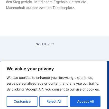
den Sieg perfekt. Mit diesem Ergebnis klettert die
Mannschaft auf den zweiten Tabellenplatz.
WEITER
We value your privacy
Impressum
Tennisclub
Finsing
We use cookies to enhance your browsing experience,
Am Steinfeld
Datenschutz
H
serve personalised ads or content, and analyse our traffic.
9
m
By clicking "Accept All", you consent to our use of cookies.
85464
-
Finsing
i
Customise
Reject All
Accept All
n