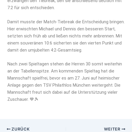
erzwangen den Tiebreak, den sie anschließend deutlich mit
7:2 für sich entschieden.
Damit musste der Match-Tiebreak die Entscheidung bringen.
Hier erwischten Michael und Dennis den besseren Start,
setzten sich früh ab und ließen nichts mehr anbrennen. Mit
einem souveränen 10:6 sicherten sie den vierten Punkt und
damit den umjubelten 4:2-Gesamtsieg.
Nach zwei Spieltagen stehen die Herren 30 somit weiterhin
an der Tabellenspitze. Am kommenden Spieltag hat die
Mannschaft spielfrei, bevor es am 27. Juni auf heimischer
Anlage gegen den TSV Philathlos München weitergeht. Die
Mannschaft freut sich dabei auf die Unterstützung vieler
Zuschauer. 💙🎾
ZURÜCK
WEITER