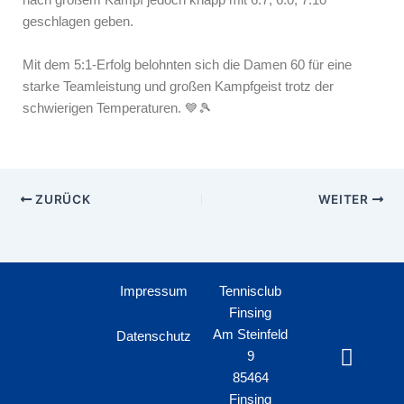
nach großem Kampf jedoch knapp mit 6:7, 6:0, 7:10
geschlagen geben.
Mit dem 5:1-Erfolg belohnten sich die Damen 60 für eine
starke Teamleistung und großen Kampfgeist trotz der
schwierigen Temperaturen. 💙🎾
ZURÜCK
WEITER
Impressum
Tennisclub
Finsing
Am Steinfeld
Datenschutz
H
9
m
85464
-
Finsing