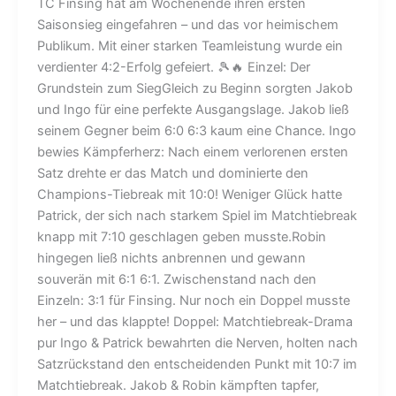
TC Finsing hat am Wochenende ihren ersten
Saisonsieg eingefahren – und das vor heimischem
Publikum. Mit einer starken Teamleistung wurde ein
verdienter 4:2-Erfolg gefeiert. 🎾🔥 Einzel: Der
Grundstein zum SiegGleich zu Beginn sorgten Jakob
und Ingo für eine perfekte Ausgangslage. Jakob ließ
seinem Gegner beim 6:0 6:3 kaum eine Chance. Ingo
bewies Kämpferherz: Nach einem verlorenen ersten
Satz drehte er das Match und dominierte den
Champions-Tiebreak mit 10:0! Weniger Glück hatte
Patrick, der sich nach starkem Spiel im Matchtiebreak
knapp mit 7:10 geschlagen geben musste.Robin
hingegen ließ nichts anbrennen und gewann
souverän mit 6:1 6:1. Zwischenstand nach den
Einzeln: 3:1 für Finsing. Nur noch ein Doppel musste
her – und das klappte! Doppel: Matchtiebreak-Drama
pur Ingo & Patrick bewahrten die Nerven, holten nach
Satzrückstand den entscheidenden Punkt mit 10:7 im
Matchtiebreak. Jakob & Robin kämpften tapfer,